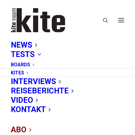
NEWS
KITEMAGAZIN
TESTS
BOARDS
News
KITES
INTERVIEWS
Testberichte
REISEBERICHTE
Interviews
Reise
VIDEO
Videos
KONTAKT
ABO
DEIN ABO