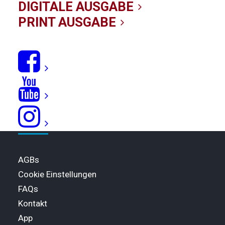
DIGITALE AUSGABE
PRINT AUSGABE
Geschenk-Abo
Print-Abo
Digital-Abo
Kombi-Abo
Abo kündigen
HILFE
AGBs
Cookie Einstellungen
FAQs
Kontakt
App