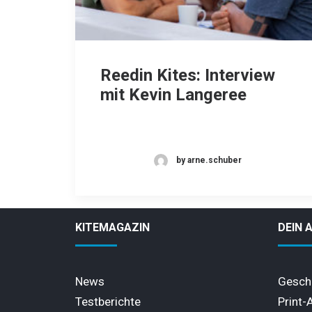
Reedin Kites: Interview
mit Kevin Langeree
by arne.schuber
KITEMAGAZIN
DEIN 
News
Gesch
Testberichte
Print-