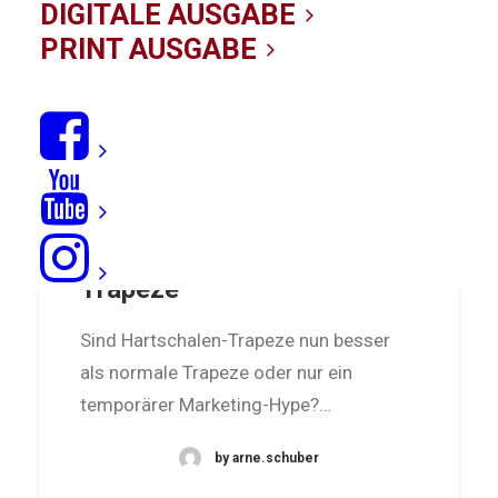
DIGITALE AUSGABE
PRINT AUSGABE
Hart im Trend: Hardshell-
Trapeze
Sind Hartschalen-Trapeze nun besser
als normale Tra­peze oder nur ein
temporärer Mar­ke­ting-Hype?…
by arne.schuber