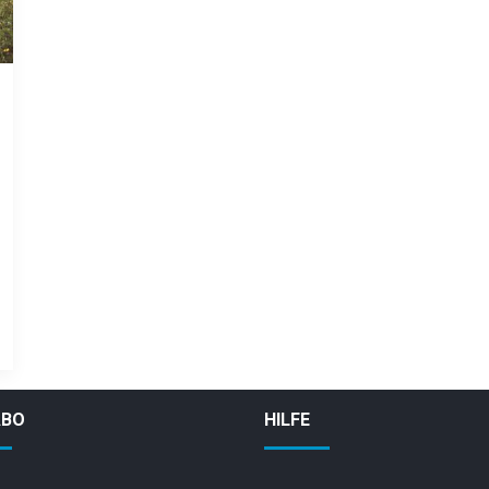
ABO
HILFE