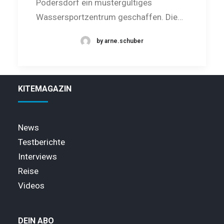
Podersdorf ein mustergültiges
Wassersportzentrum geschaffen. Die…
by arne.schuber
KITEMAGAZIN
News
Testberichte
Interviews
Reise
Videos
DEIN ABO