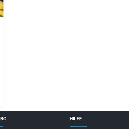
ABO
HILFE