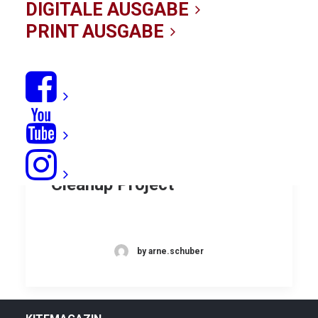
DIGITALE AUSGABE
PRINT AUSGABE
Startschuss für The Ocean
Cleanup Project
by arne.schuber