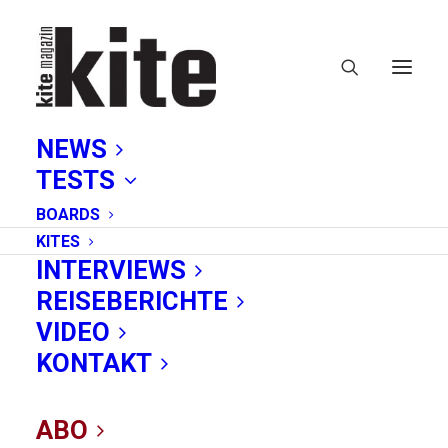
NEWS
TESTS
BOARDS
KITES
INTERVIEWS
REISEBERICHTE
The Ocean Cleanup
VIDEO
KONTAKT
ABO