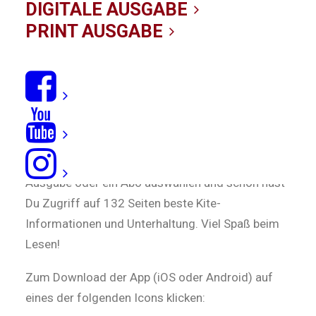
DIGITALE AUSGABE
PRINT AUSGABE
Mit der KITE Magazin App kannst Du jede
Ausgabe vollständig und ganz bequem auf dem
Smartphone oder Tablet auch unterwegs lesen.
Einfach die App downloaden, eine einzelne
Ausgabe oder ein Abo auswählen und schon hast
Du Zugriff auf 132 Seiten beste Kite-
Informationen und Unterhaltung. Viel Spaß beim
Lesen!
Zum Download der App (iOS oder Android) auf
eines der folgenden Icons klicken: