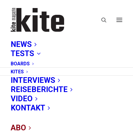
NEWS
KITE Magazin - App
TESTS
BOARDS
KITES
INTERVIEWS
REISEBERICHTE
VIDEO
KONTAKT
ABO