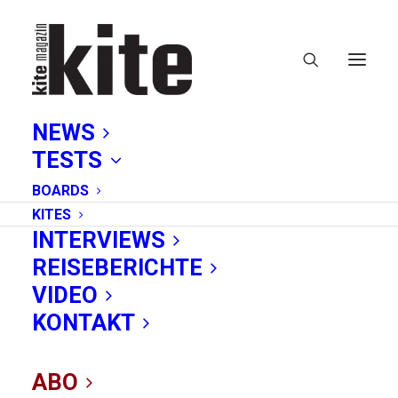
NEWS
TESTS
BOARDS
KITES
INTERVIEWS
REISEBERICHTE
VIDEO
Impressum
KONTAKT
Online-Redaktion
:
ABO
Arne Schuber, Julia Fell