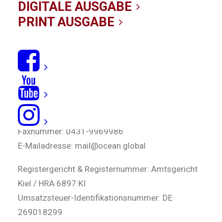
DIGITALE AUSGABE
Verantwortlich für den Inhalt dieser Seiten ist:
PRINT AUSGABE
OCEAN.GLOBAL GmbH & Co. KG
Klausdorfer Weg 167
24148 Kiel
Geschäftsführung: Alexander Lehmann
Telefonnummer: 0431-9969977
Faxnummer: 0431-9969986
E-Mailadresse: mail@ocean.global
Registergericht & Registernummer: Amtsgericht
Kiel / HRA 6897 KI
Umsatzsteuer-Identifikationsnummer: DE
269018299