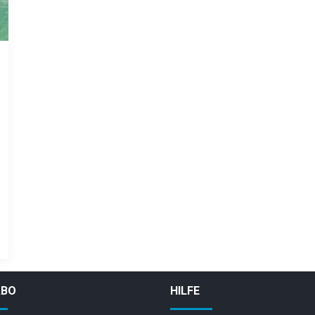
ABO
HILFE