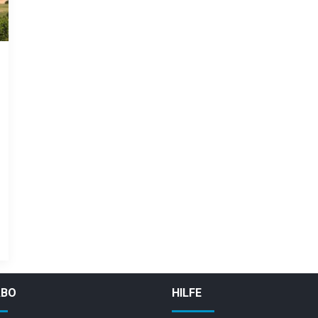
ABO
HILFE