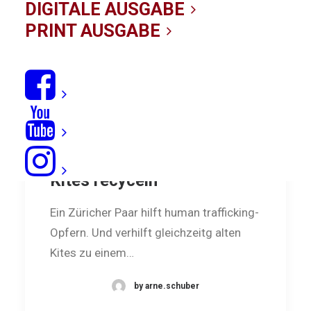
DIGITALE AUSGABE
PRINT AUSGABE
kite.pride: Risse heilen und
Kites recyceln
Ein Züricher Paar hilft human trafficking-
Opfern. Und verhilft gleichzeitg alten
Kites zu einem…
by arne.schuber