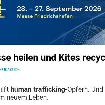
isse heilen und Kites recy
E-REDAKTION
ilft
human trafficking
-Opfern. Und 
nem neuem Leben.