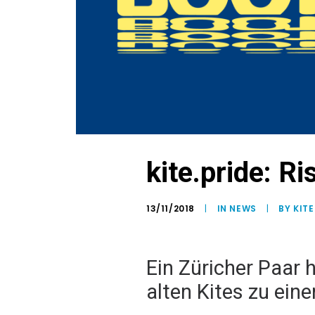
kite.pride: R
13/11/2018
|
IN
NEWS
|
BY KIT
Ein Züricher Paar h
alten Kites zu ei