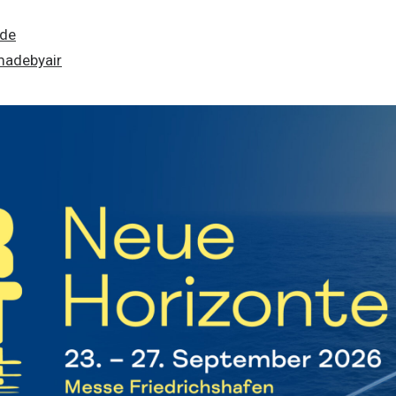
ide
madebyair