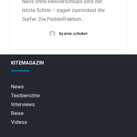
Neos ohne Reißverschluss sind der
letzte Schrei – sagen zumindest die
Surfer. Die Paddelfraktion…
by arne.schuber
KITEMAGAZIN
News
Testberichte
Interviews
Reise
Videos