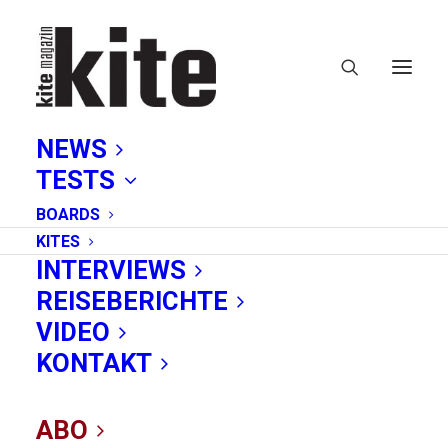
NEWS
TESTS
BOARDS
KITES
INTERVIEWS
REISEBERICHTE
VIDEO
Zippless-Neos: Zwei
KONTAKT
Modelle im Vergleich
ABO