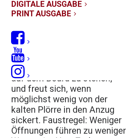
03/01/2020
|
IN
NEWS
,
TESTBERICHTE
|
BY KITE-REDAKTION
DIGITALE AUSGABE
PRINT AUSGABE
Neos ohne Reißverschluss
sind der letzte Schrei –
sagen zumindest die Surfer.
Die Paddelfraktion liegt
nämlich mehr im Wasser, als
auf dem Board zu stehen,
und freut sich, wenn
möglichst wenig von der
kalten Plörre in den Anzug
sickert. Faustregel: Weniger
Öffnungen führen zu weniger