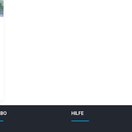
ABO
HILFE