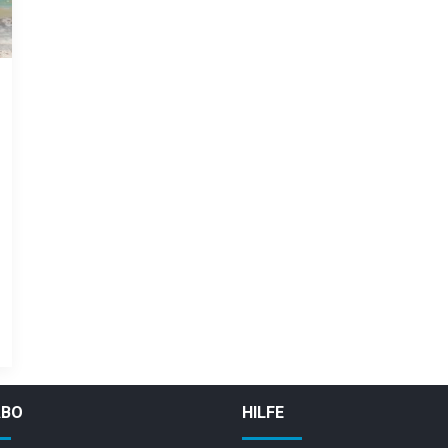
ABO
HILFE