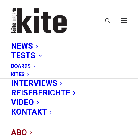
NEWS
TESTS
BOARDS
KITES
INTERVIEWS
REISEBERICHTE
VIDEO
Jetzt KITE
KONTAKT
abonnieren: Print,
ABO