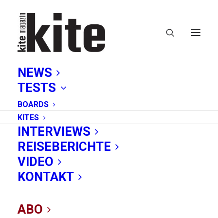
NEWS
TESTS
BOARDS
KITES
INTERVIEWS
REISEBERICHTE
VIDEO
California
KONTAKT
Kiteboarding World
ABO