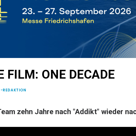
E FILM: ONE DECADE
E-REDAKTION
Team zehn Jahre nach "Addikt" wieder n