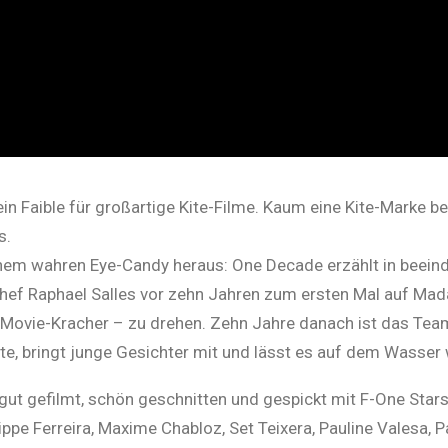
n Faible für großartige Kite-Filme. Kaum eine Kite-Marke be
s.
em wahren Eye-Candy heraus: One Decade erzählt in beeind
hef Raphael Salles vor zehn Jahren zum ersten Mal auf Ma
 Movie-Kracher – zu drehen. Zehn Jahre danach ist das Tea
nte, bringt junge Gesichter mit und lässt es auf dem Wasser
ut gefilmt, schön geschnitten und gespickt mit F-One Stars
ippe Ferreira, Maxime Chabloz, Set Teixera, Pauline Valesa, P