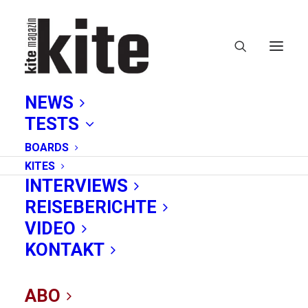
NEWS
TESTS
BOARDS
KITES
INTERVIEWS
REISEBERICHTE
VIDEO
Jobs in der
KONTAKT
Kitebranche: Pryde
ABO