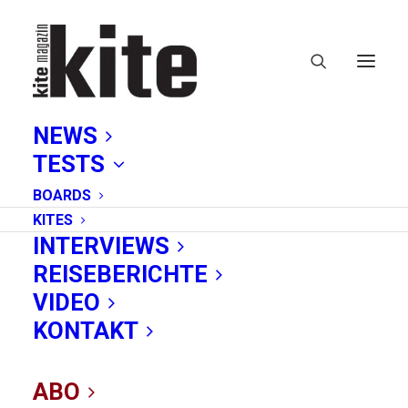
NEWS
TESTS
BOARDS
KITES
INTERVIEWS
REISEBERICHTE
VIDEO
Kiten auf den
KONTAKT
Philippinen: Mindoro
ABO