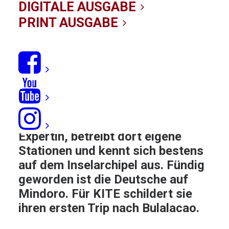
19/07/2019
|
IN
REISE
|
BY KITE-REDAKTION
DIGITALE AUSGABE
PRINT AUSGABE
Nachdem Präsident Duterte im
Frühjahr 2018 das philippinische
Kite-Mekka Boracay für
Aufräumarbeiten zusperrte,
mussten sich die Kiter nach
Alternativen umschauen. Kathrin
Borgwardt ist Philippinen-
Expertin, betreibt dort eigene
Stationen und kennt sich bestens
auf dem Inselarchipel aus. Fündig
geworden ist die Deutsche auf
Mindoro
. Für KITE schildert sie
ihren ersten Trip nach Bulalacao.