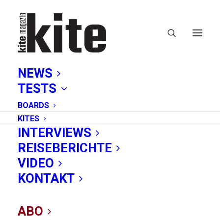
NEWS
TESTS
BOARDS
KITES
INTERVIEWS
REISEBERICHTE
VIDEO
Neu entdeckte Kite-
KONTAKT
Paradiese
ABO