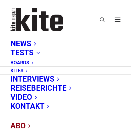
NEWS
TESTS
BOARDS
KITES
INTERVIEWS
REISEBERICHTE
VIDEO
Jobs in der
KONTAKT
Kitebranche: Pryde
ABO