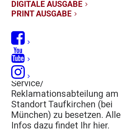
Group
DIGITALE AUSGABE
PRINT AUSGABE
24/01/2020
|
IN
NEWS
|
BY KITE-REDAKTION
Lust auf einen Job in der
Kite-Industrie? Die
Pryde
Group
sucht einen
Teamleiter Customer
Service/
Reklamationsabteilung am
Standort Taufkirchen (bei
München) zu besetzen. Alle
Infos dazu findet Ihr hier.