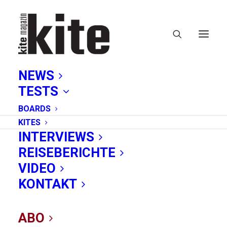
NEWS
TESTS
BOARDS
KITES
INTERVIEWS
REISEBERICHTE
VIDEO
GKA World Tour
KONTAKT
2020: Termine
ABO