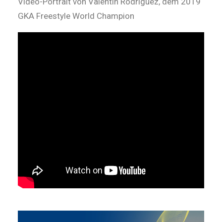
Video-Portrait von Valentin Rodriguez, dem 2019
GKA Freestyle World Champion