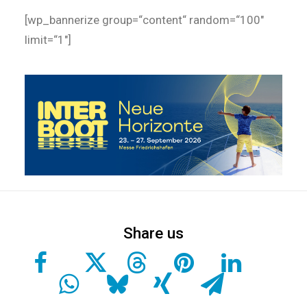
[wp_bannerize group=“content“ random=“100″
limit=“1″]