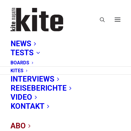
NEWS
TESTS
BOARDS
KITES
INTERVIEWS
REISEBERICHTE
VIDEO
Alby Rondina erklärt:
KONTAKT
Was ist Kiten?
ABO