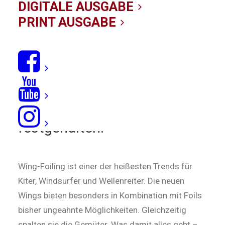
12/03/2020
|
IN
NEWS
|
BY KITE-REDAKTION
DIGITALE AUSGABE
PRINT AUSGABE
Plötzlich kreuzte während
unseres letzten Tests auf Sal
der F-One Profi Titouan
Galea vor uns auf. Wir haben
die Action mit der Drohne
festgehalten.
Wing-Foiling ist einer der heißesten Trends für
Kiter, Windsurfer und Wellenreiter. Die neuen
Wings bieten besonders in Kombination mit Foils
bisher ungeahnte Möglichkeiten. Gleichzeitig
spalten sie die Gemüter. Was damit alles geht –