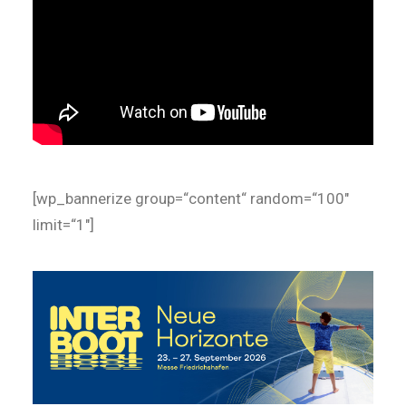
[wp_bannerize group=“content“ random=“100″
limit=“1″]