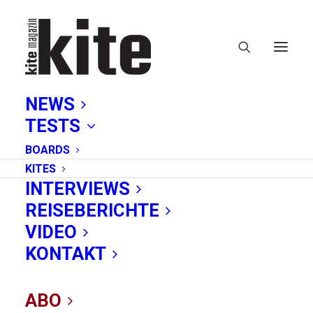
NEWS
TESTS
BOARDS
KITES
INTERVIEWS
REISEBERICHTE
VIDEO
Wing Foil in der
KONTAKT
Welle
ABO