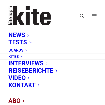
NEWS
TESTS
BOARDS
KITES
INTERVIEWS
REISEBERICHTE
VIDEO
Kiten lernen digital:
KONTAKT
LAKEUNITED bietet
ABO