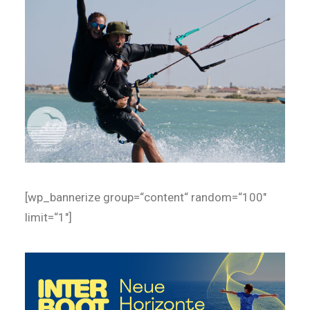
[wp_bannerize group=“content“ random=“100″
limit=“1″]