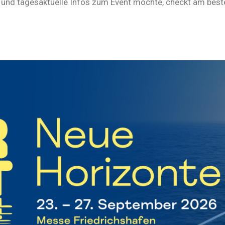
und tagesaktuelle Infos zum Event möchte, checkt am best