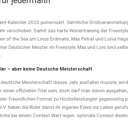
 für jedermann
ent-Kalender 2020 pulverisiert. Sämtliche Großveranstaltu
hr verschoben. Damit das harte Wintertraining der Freestyle-
ldren of the Sea um Linus Erdmann, Max Petrat und Lonia Hä
her Deutscher Meister im Freestyle, Max und Loni sind selbs
.
ler – aber keine Deutsche Meisterschaft
 deutsche Meisterschaft dieses Jahr ausfallen musste, wird
r einen offiziellen Titel sein, doch darf man davon ausgehen, 
rider-freundlichen Format zu Höchstleistungen gegenseitig
.V. haben die Rider damit ihr eigenes Event ins Leben geruf
liche bei einem Contest Wert legen: optimale Contest-Bed