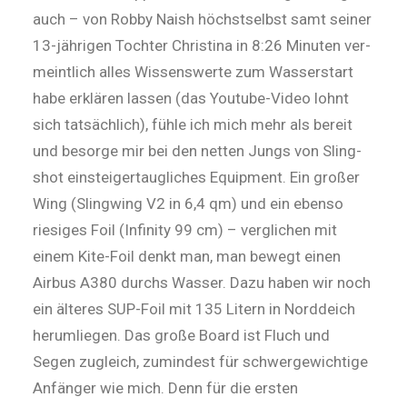
auch – von Robby Naish höchstselbst samt seiner
13-jährigen Toch­ter Chris­tina in 8:26 Minuten ver­
meint­lich alles Wissenswerte zum Wasserstart
habe erklären lassen (das Youtube-Video lohnt
sich tatsächlich), fühle ich mich mehr als bereit
und besorge mir bei den net­ten Jungs von Sling­
shot einsteigertaugliches Equip­ment. Ein großer
Wing (Slingwing V2 in 6,4 qm) und ein ebenso
riesiges Foil (Infinity 99 cm) – verglichen mit
einem Kite-Foil denkt man, man bewegt einen
Airbus A380 durchs Wasser. Dazu haben wir noch
ein älteres SUP-Foil mit 135 Litern in Norddeich
herumliegen. Das große Board ist Fluch und
Segen zugleich, ­zumindest für schwergewichtige
Anfänger wie mich. Denn für die ers­ten