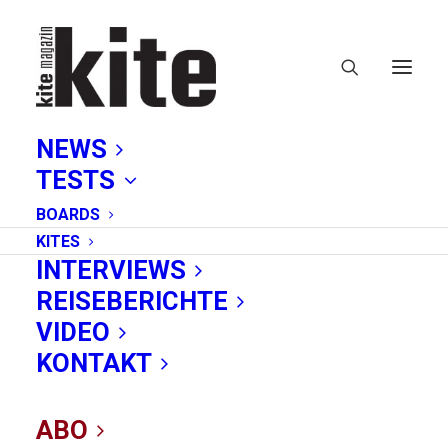
NEWS
TESTS
BOARDS
KITES
INTERVIEWS
REISEBERICHTE
VIDEO
Mein erstes Mal:
KONTAKT
Wingfoilen
ABO