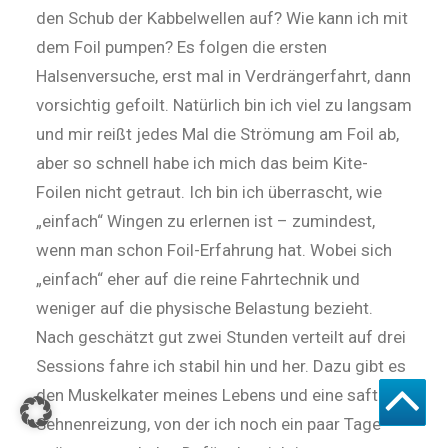
den Schub der Kabbelwellen auf? Wie kann ich mit
dem Foil pumpen? Es folgen die ersten
Halsenversuche, erst mal in Verdrängerfahrt, dann
vorsichtig ge­foilt. Natürlich bin ich viel zu lang­sam
und mir reißt jedes Mal die Strö­mung am Foil ab,
aber so schnell habe ich mich das beim Kite-
Foilen nicht getraut. Ich bin ich überrascht, wie
„ein­fach“ Wingen zu erlernen ist – zumindest,
wenn man schon Foil-Erfahrung hat. Wobei sich
„einfach“ eher auf die reine Fahrtechnik und
weniger auf die physische Belastung bezieht.
Nach geschätzt gut zwei Stunden verteilt auf drei
Ses­sions fahre ich stabil hin und her. Da­zu gibt es
den Muskelkater meines Lebens und eine saftige
Sehnenreizung, von der ich noch ein paar Tage