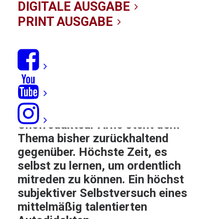
01/03/2021
|
IN
NEWS
,
SERVICE
,
FEATURES
|
BY KITE-
DIGITALE AUSGABE
REDAKTION
PRINT AUSGABE
Alle fliegen aufs
Wingfoilen
. The
hype is real – zumindest wenn
man Herstellern und
Verkaufszahlen glaubt. Doch ist
das Wing-Ding wirklich so geil,
wie alle behaupten? KITE-
Chefredakteur Arne steht dem
Thema bisher zurückhaltend
gegenüber. Höchste Zeit, es
selbst zu lernen, um ordentlich
mitreden zu können. Ein höchst
subjektiver Selbstversuch eines
mittelmäßig talentierten