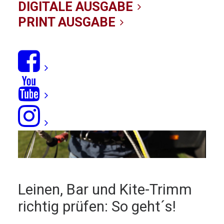
Leinen und Bar
DIGITALE AUSGABE
PRINT AUSGABE
03/05/2021
|
IN
NEWS
|
BY KITE-REDAKTION
Leinen, Bar und Kite-Trimm
richtig prüfen: So geht´s!