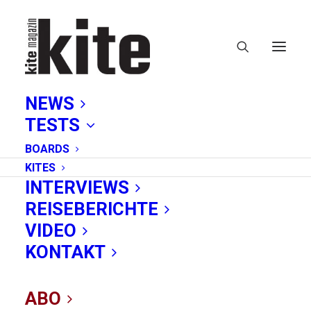
NEWS
TESTS
BOARDS
KITES
INTERVIEWS
REISEBERICHTE
VIDEO
Video-Tutorial:
KONTAKT
Frühjahrs-Check
ABO