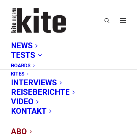
NEWS
TESTS
BOARDS
KITES
INTERVIEWS
REISEBERICHTE
VIDEO
Gewinnspiel:
KONTAKT
Traumurlaub im
ABO