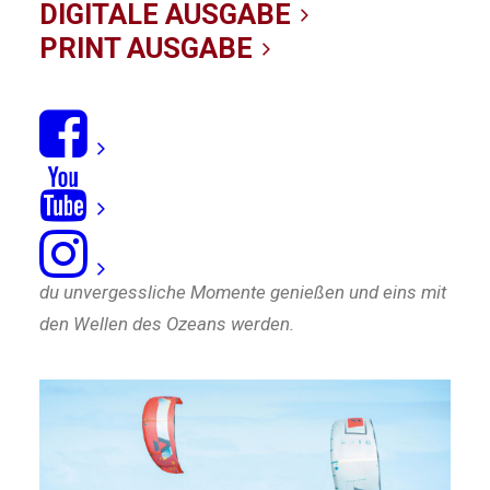
Verde zu gewinnen!
DIGITALE AUSGABE
PRINT AUSGABE
02/04/2024
|
IN
NEWS
|
BY KITE-REDAKTION
Völlig schwerelos
ROBINSON – das Zuhause für alle
MEERLIEBHABER! Im Urlaub bei ROBINSON kannst
du unvergessliche Momente genießen und eins mit
den Wellen des Ozeans werden.