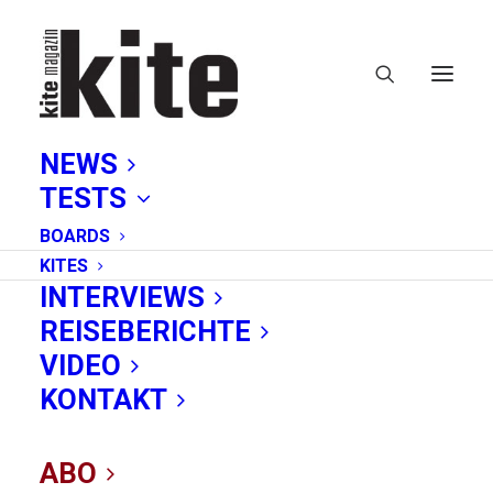
NEWS
TESTS
BOARDS
KITES
INTERVIEWS
REISEBERICHTE
VIDEO
Traumurlaub im
KONTAKT
Robinson Cabo
ABO