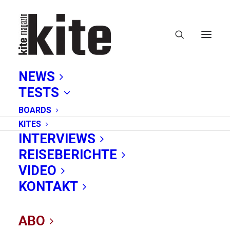
NEWS
TESTS
BOARDS
KITES
INTERVIEWS
REISEBERICHTE
VIDEO
California Kitesurf
KONTAKT
Masters SPO 2024
ABO