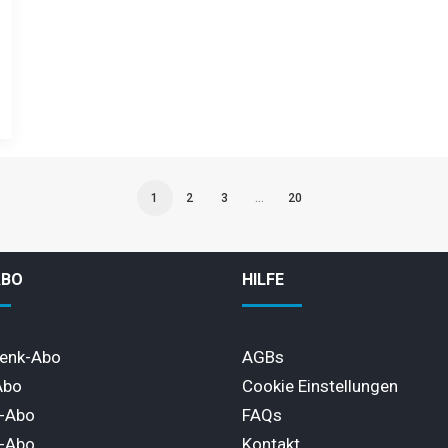
1
2
3
…
20
ABO
HILFE
enk-Abo
AGBs
Abo
Cookie Einstellungen
l-Abo
FAQs
-Abo
Kontakt