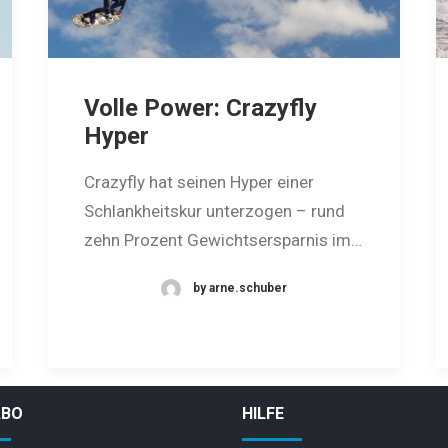
Volle Power: Crazyfly
Hyper
Crazyfly hat seinen Hyper einer
Schlankheitskur unterzogen – rund
zehn Prozent Gewichtsersparnis im…
by arne.schuber
ABO
HILFE