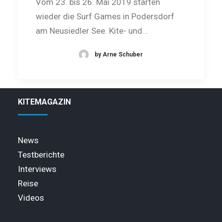
Vom 23. bis 26. Mai 2019 starten
wieder die Surf Games in Podersdorf
am Neusiedler See. Kite- und…
by Arne Schuber
KITEMAGAZIN
News
Testberichte
Interviews
Reise
Videos