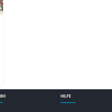
ABO
HILFE