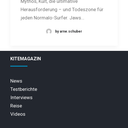
Mythos, Kult, die ultimative
Herausforderung – und Todeszone für
jeden Normalo-Surfer. Jaws…
by arne.schuber
KITEMAGAZIN
News
Testberichte
Interviews
Reise
Videos