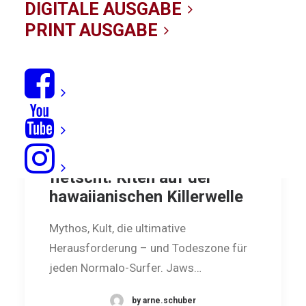
DIGITALE AUSGABE
PRINT AUSGABE
Wenn Jaws die Zähne
fletscht: Kiten auf der
hawaiianischen Killerwelle
Mythos, Kult, die ultimative
Herausforderung – und Todeszone für
jeden Normalo-Surfer. Jaws…
by arne.schuber