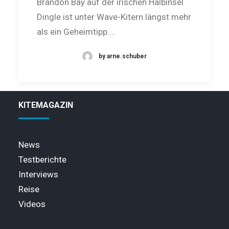
Brandon Bay auf der irischen Halbinsel
Dingle ist unter Wave-Kitern längst mehr
als ein Geheimtipp.…
by arne.schuber
KITEMAGAZIN
News
Testberichte
Interviews
Reise
Videos