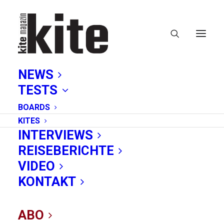
NEWS
TESTS
BOARDS
KITES
INTERVIEWS
REISEBERICHTE
VIDEO
Brandon Bay: Irlands
KONTAKT
raues Wellen-
ABO