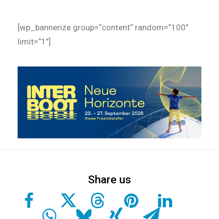
[wp_bannerize group=“content“ random=“100″
limit=“1″]