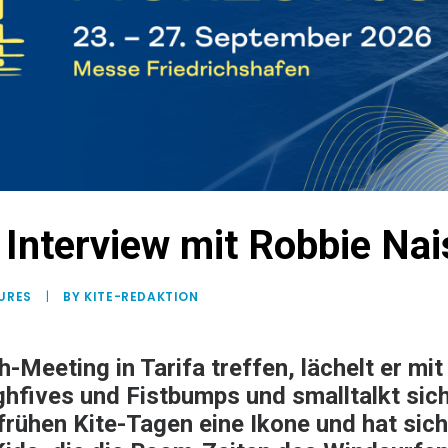
: Interview mit Robbie Na
URES
|
BY KITE-REDAKTION
-Meeting in Tarifa treffen, lächelt er mit
ghfives und Fistbumps und smalltalkt sic
 frühen Kite-Tagen eine Ikone und hat si