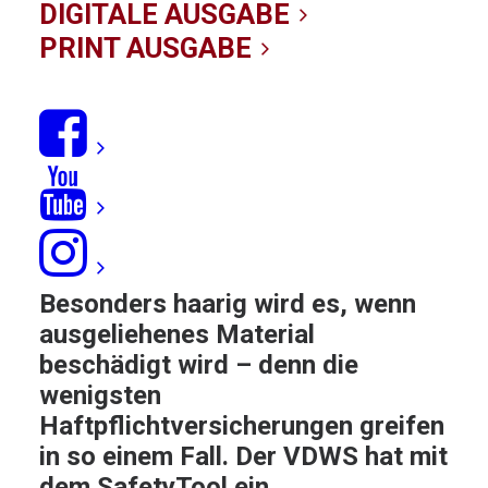
speziell für
DIGITALE AUSGABE
Wassersportler
PRINT AUSGABE
03/02/2019
|
IN
NEWS
|
BY KITE-REDAKTION
Verhedderte Lines, gerissener
Schirm, unsanfte Begegnung mit
einem Riff: Kaum ein Kiter kommt
ohne Unfälle durch's Leben.
Besonders haarig wird es, wenn
ausgeliehenes Material
beschädigt wird – denn die
wenigsten
Haftpflichtversicherungen greifen
in so einem Fall. Der VDWS hat mit
dem SafetyTool ein