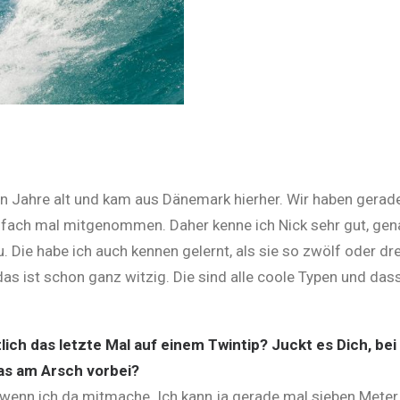
ehn Jahre alt und kam aus Dänemark hierher. Wir haben gera
fach mal mitgenommen. Daher kenne ich Nick sehr gut, gena
. Die habe ich auch kennen gelernt, als sie so zwölf oder d
 das ist schon ganz witzig. Die sind alle coole Typen und da
lich das letzte Mal auf einem Twintip? Juckt es Dich, b
as am Arsch vorbei?
 wenn ich da mitmache. Ich kann ja gerade mal sieben Meter 