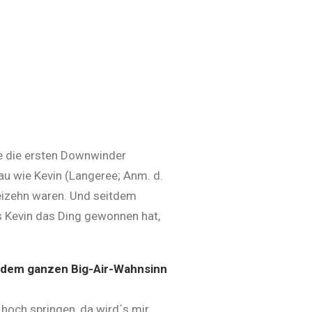
de die ersten Downwinder
u wie Kevin (Langeree; Anm. d.
reizehn waren. Und seitdem
ss Kevin das Ding gewonnen hat,
ei dem ganzen Big-Air-Wahnsinn
hoch springen, da wird´s mir