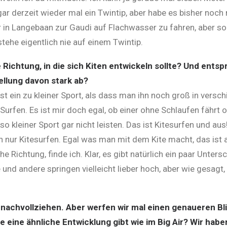
r derzeit wieder mal ein Twintip, aber habe es bisher noch n
 in Langebaan zur Gaudi auf Flachwasser zu fahren, aber so r
tehe eigentlich nie auf einem Twintip.
Richtung, in die sich Kiten entwickeln sollte? Und entsp
ellung davon stark ab?
ist ein zu kleiner Sport, als dass man ihn noch groß in versch
s Surfen. Es ist mir doch egal, ob einer ohne Schlaufen fährt 
o kleiner Sport gar nicht leisten. Das ist Kitesurfen und aus!
h nur Kitesurfen. Egal was man mit dem Kite macht, das ist all
he Richtung, finde ich. Klar, es gibt natürlich ein paar Unters
le und andere springen vielleicht lieber hoch, aber wie gesagt,
 nachvollziehen. Aber werfen wir mal einen genaueren Bl
le eine ähnliche Entwicklung gibt wie im Big Air? Wir hab