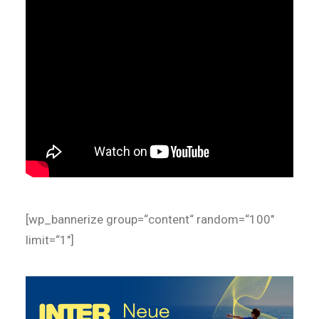
[wp_bannerize group=“content“ random=“100″
limit=“1″]