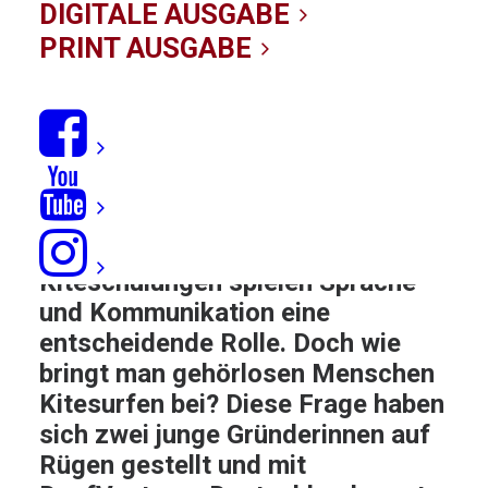
Gehörlose
DIGITALE AUSGABE
PRINT AUSGABE
15/08/2019
|
IN
NEWS
|
BY KITE-REDAKTION
„Arme lang!“ Dieses
Universalkommando dürfte bei
vielen Kitern lebhafte
Erinnerungen an ihre ersten
Unterrichtsstunden wecken. Bei
Kiteschulungen spielen Sprache
und Kommunikation eine
entscheidende Rolle. Doch
wie
bringt man gehörlosen Menschen
Kitesurfen bei?
Diese Frage haben
sich zwei junge Gründerinnen auf
Rügen gestellt und mit