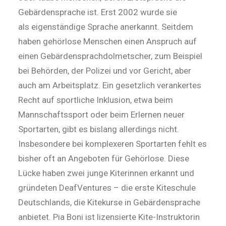
Gebärdensprache ist. Erst 2002 wurde sie
als eigenständige Sprache anerkannt. Seitdem
haben gehörlose Menschen einen Anspruch auf
einen Gebär­den­sprach­­dolmetscher, zum Beispiel
bei Be­hör­­den, der Polizei und vor Gericht, aber
auch am Arbeitsplatz. Ein gesetzlich verankertes
Recht auf sportliche Inklusion, etwa beim
Mannschaftssport oder beim Erler­nen neu­er
Sportarten, gibt es bislang aller­dings nicht.
Insbesondere bei kom­ple­xe­ren Sport­arten fehlt es
bisher oft an Angeboten für Gehörlose. Diese
Lücke haben zwei junge Kiterinnen erkannt und
gründeten DeafVentures – die erste Kiteschule
Deutschlands, die Kite­kur­se in Gebärdensprache
anbietet. Pia Boni ist lizensierte Kite-Instruktorin