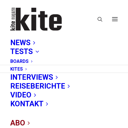
NEWS
TESTS
BOARDS
KITES
INTERVIEWS
REISEBERICHTE
VIDEO
Deutschlands erste
KONTAKT
Kiteschule für
ABO