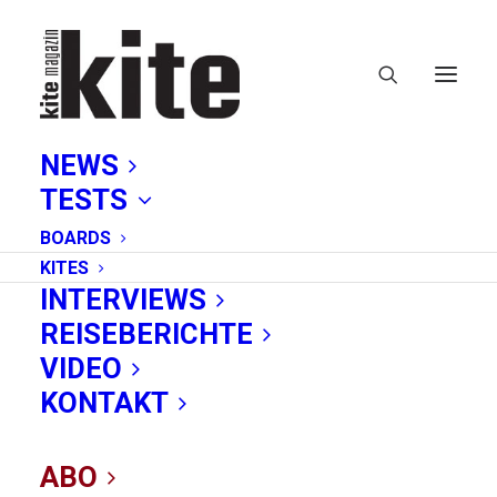
NEWS
TESTS
BOARDS
KITES
INTERVIEWS
REISEBERICHTE
VIDEO
Nick Jacobsen
KONTAKT
springt von 84 Meter
ABO