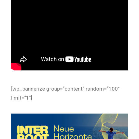
[wp_bannerize group=“content“ random=“100″
limit=“1″]