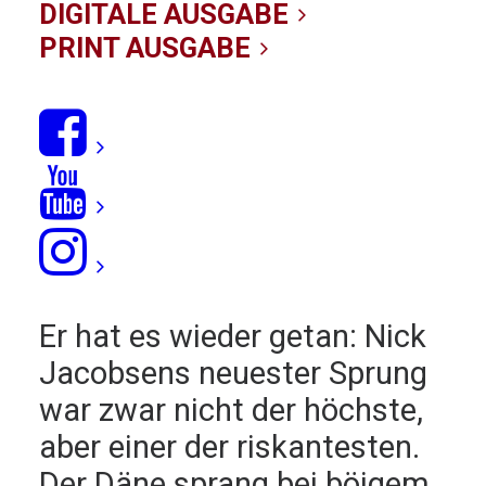
hoher Klippe
DIGITALE AUSGABE
PRINT AUSGABE
01/10/2019
|
IN
NEWS
|
BY KITE-REDAKTION
Er hat es wieder getan: Nick
Jacobsens neuester Sprung
war zwar nicht der höchste,
aber einer der riskantesten.
Der Däne sprang bei böigem