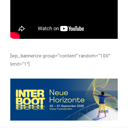
[wp_bannerize group=“content“ random=“100″
limit=“1″]