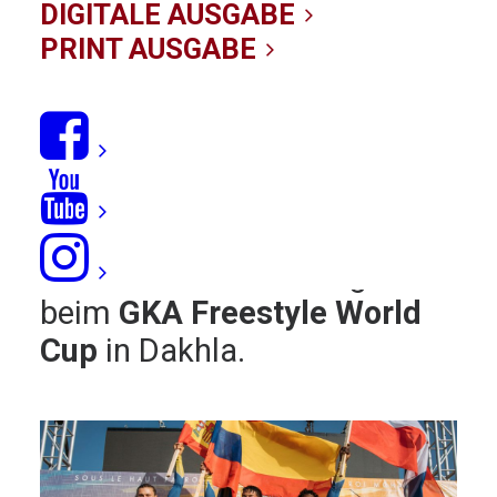
GKA World Cup in
DIGITALE AUSGABE
Dakhla
PRINT AUSGABE
06/10/2019
|
IN
NEWS
|
BY KITE-REDAKTION
Die Freestyle-Herren lieferten
sich gestern einen
dramatischen Final-Fight in
beim
GKA Freestyle World
Cup
in Dakhla.