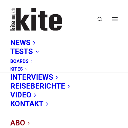
NEWS
TESTS
BOARDS
KITES
INTERVIEWS
REISEBERICHTE
VIDEO
Episches Freestyle-
KONTAKT
Battle in der Wüste:
ABO