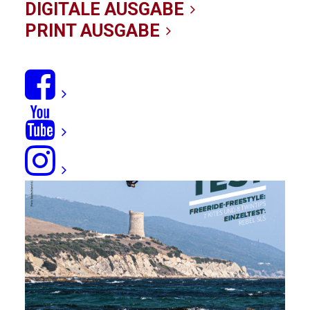
16/12/2021
|
IN
NEWS
|
BY KITE-REDAKTION
DIGITALE AUSGABE
PRINT AUSGABE