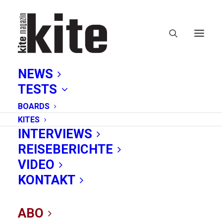
NEWS
TESTS
BOARDS
KITES
INTERVIEWS
REISEBERICHTE
VIDEO
KITE Magazin 6/21
KONTAKT
ist da
ABO