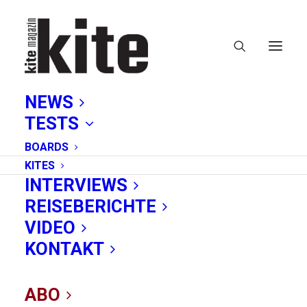
NEWS
TESTS
BOARDS
KITES
INTERVIEWS
REISEBERICHTE
VIDEO
KITE Ausgabe 5/19
KONTAKT
ist da!
ABO