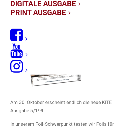
30/10/2019
|
IN
NEWS
|
BY KITE-REDAKTION
DIGITALE AUSGABE
PRINT AUSGABE
Am 30. Oktober erscheint endlich die neue KITE
Ausgabe 5/19!l
In unserem Foil-Schwerpunkt testen wir Foils für