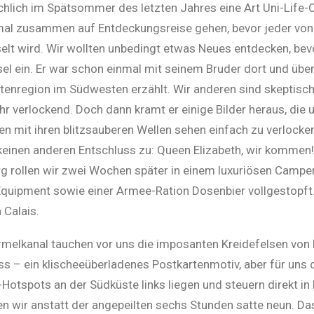
chlich im Spätsommer des letzten Jahres eine Art Uni-Life-C
mal zusammen auf Entdeckungsreise gehen, bevor jeder von 
elt wird. Wir wollten unbedingt etwas Neues entdecken, bevo
Insel ein. Er war schon einmal mit seinem Bruder dort und übe
stenregion im Südwesten erzählt. Wir anderen sind skeptisc
hr verlockend. Doch dann kramt er einige Bilder heraus, die
n mit ihren blitzsauberen Wellen sehen einfach zu verlocke
 keinen anderen Entschluss zu: Queen Elizabeth, wir kommen
g rollen wir zwei Wochen später in einem luxuriösen Camper
Equipment sowie einer Armee-Ration Dosenbier vollgestopft. 
 Calais.
melkanal tauchen vor uns die imposanten Kreidefelsen von
oss – ein klischeeüberladenes Postkartenmotiv, aber für uns 
i-Hotspots an der Südküste links liegen und steuern direkt in
n wir anstatt der angepeilten sechs Stunden satte neun. Da