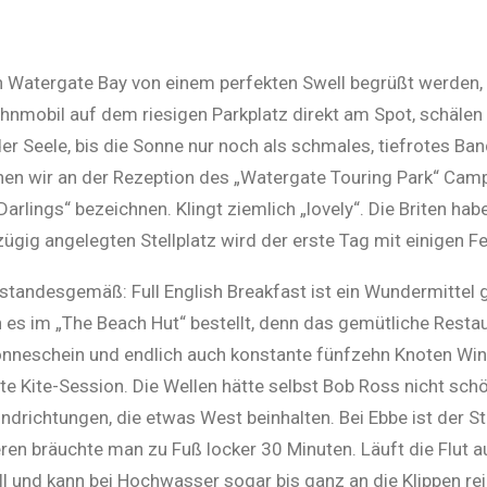
 Watergate Bay von einem perfekten Swell begrüßt werden, is
nmobil auf dem riesigen Parkplatz direkt am Spot, schälen 
er Seele, bis die Sonne nur noch als schmales, tiefrotes Ba
ehen wir an der Rezeption des „Watergate Touring Park“ Cam
rlings“ bezeichnen. Klingt ziemlich „lovely“. Die Briten hab
ig angelegten Stellplatz wird der erste Tag mit einigen Fei
standesgemäß: Full English Breakfast ist ein Wundermittel
 es im „The Beach Hut“ bestellt, denn das gemütliche Restau
onneschein und endlich auch konstante fünfzehn Knoten Wind.
rste Kite-Session. Die Wellen hätte selbst Bob Ross nicht s
Windrichtungen, die etwas West beinhalten. Bei Ebbe ist der S
n bräuchte man zu Fuß locker 30 Minuten. Läuft die Flut au
 und kann bei Hochwasser sogar bis ganz an die Klippen re